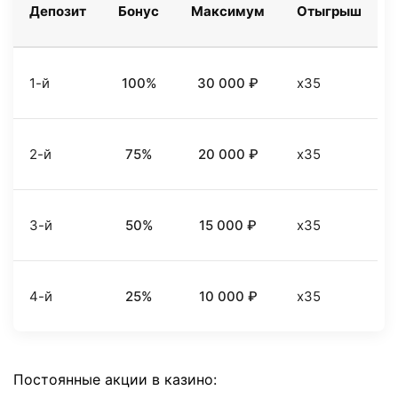
Депозит
Бонус
Максимум
Отыгрыш
1-й
100%
30 000 ₽
x35
2-й
75%
20 000 ₽
x35
3-й
50%
15 000 ₽
x35
4-й
25%
10 000 ₽
x35
Постоянные акции в казино: