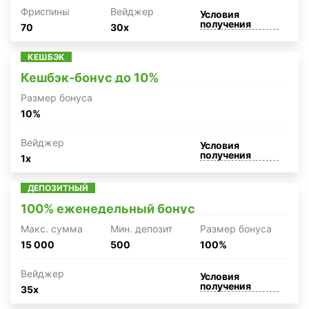
Фриспины
Вейджер
Условия
получения
70
30x
КЕШБЭК
Кешбэк-бонус до 10%
Размер бонуса
10%
Вейджер
Условия
получения
1x
ДЕПОЗИТНЫЙ
100% еженедельный бонус
Макc. сумма
Мин. депозит
Размер бонуса
15 000
500
100%
Вейджер
Условия
получения
35x