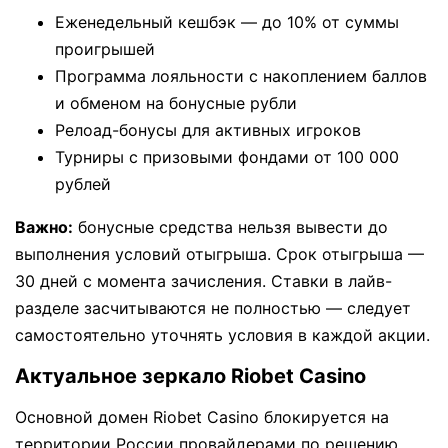
Еженедельный кешбэк — до 10% от суммы
проигрышей
Программа лояльности с накоплением баллов
и обменом на бонусные рубли
Релоад-бонусы для активных игроков
Турниры с призовыми фондами от 100 000
рублей
Важно:
бонусные средства нельзя вывести до
выполнения условий отыгрыша. Срок отыгрыша —
30 дней с момента зачисления. Ставки в лайв-
разделе засчитываются не полностью — следует
самостоятельно уточнять условия в каждой акции.
Актуальное зеркало Riobet Casino
Основной домен Riobet Casino блокируется на
территории России провайдерами по решению