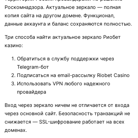
Роскомнадзора. Актуальное зеркало — полная
копия сайта на другом домене. Функционал,
данные аккаунта и баланс сохраняются полностью.
Три способа найти актуальное зеркало Риобет
казино:
Обратиться в службу поддержки через
Telegram-бот
Подписаться на email-рассылку Riobet Casino
Использовать VPN любого надежного
провайдера
Вход через зеркало ничем не отличается от входа
через основной сайт. Безопасность транзакций не
снижается — SSL-шифрование работает на всех
доменах.