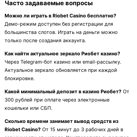
Часто задаваемые вопросы
Можно ли играть в Riobet Casino бесплатно?
Демо-режим доступен без регистрации для
большинства слотов. Играть на деньги можно
только после создания аккаунта.
Как найти актуальное зеркало Риобет казино?
Через Telegram-бот казино или email-рассылку.
Актуальное зеркало обновляется при каждой
блокировке.
Какой минимальный депозит в казино Риобет?
От
300 рублей при оплате через электронные
кошельки или СБП.
Сколько времени занимает вывод средств из
Riobet Casino?
От 15 минут до 3 рабочих дней в